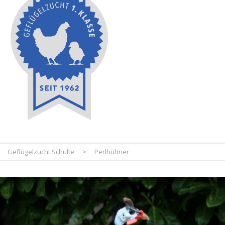
Geflügelzucht Schulte
>
Perlhühner